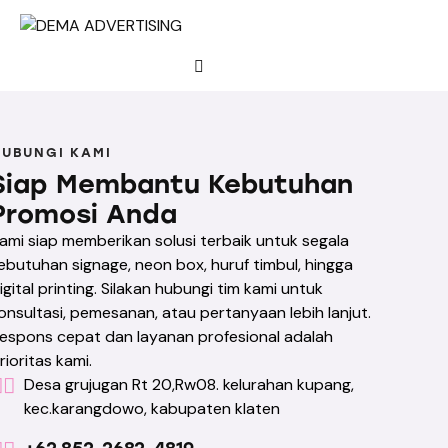
HUBUNGI KAMI
Siap Membantu Kebutuhan
Promosi Anda
ami siap memberikan solusi terbaik untuk segala
ebutuhan signage, neon box, huruf timbul, hingga
igital printing. Silakan hubungi tim kami untuk
onsultasi, pemesanan, atau pertanyaan lebih lanjut.
espons cepat dan layanan profesional adalah
rioritas kami.
Desa grujugan Rt 20,Rw08. kelurahan kupang,
kec.karangdowo, kabupaten klaten