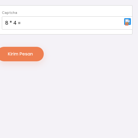
Captcha
8 * 4 = ?
This CAPTCHA helps ensure that you are human. Please
enter the requested characters.