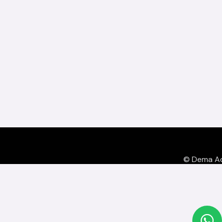
© Dema Adv