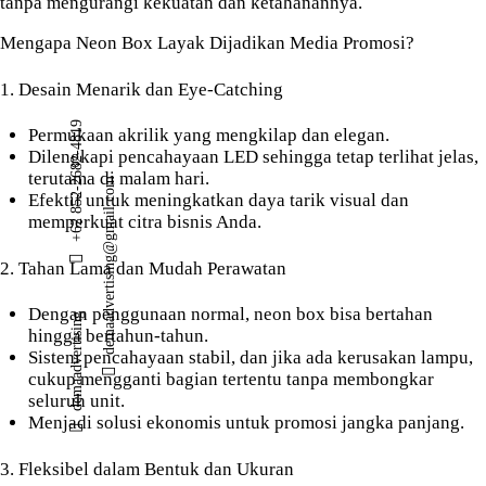
tanpa mengurangi kekuatan dan ketahanannya.
Mengapa Neon Box Layak Dijadikan Media Promosi?
1. Desain Menarik dan Eye-Catching
+62 852-2682-4819
Permukaan akrilik yang mengkilap dan elegan.
Dilengkapi pencahayaan LED sehingga tetap terlihat jelas,
terutama di malam hari.
demaadvertising@gmail.com
Efektif untuk meningkatkan daya tarik visual dan
memperkuat citra bisnis Anda.
2. Tahan Lama dan Mudah Perawatan
Dengan penggunaan normal, neon box bisa bertahan
demaadvertising
hingga bertahun-tahun.
Sistem pencahayaan stabil, dan jika ada kerusakan lampu,
cukup mengganti bagian tertentu tanpa membongkar
seluruh unit.
Menjadi solusi ekonomis untuk promosi jangka panjang.
3. Fleksibel dalam Bentuk dan Ukuran