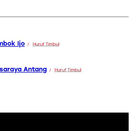
mbok Ijo
Huruf Timbul
asaraya Antang
Huruf Timbul