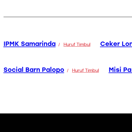
IPMK Samarinda
Ceker Lo
Huruf Timbul
Social Barn Palopo
Misi P
Huruf Timbul