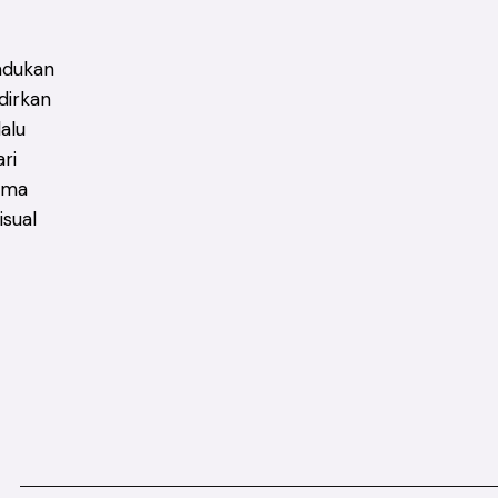
adukan
dirkan
alu
ri
ema
isual