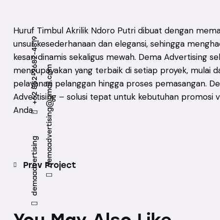
Huruf Timbul Akrilik Ndoro Putri dibuat dengan mem
+62 852-2682-4819
unsur kesederhanaan dan elegansi, sehingga mengha
kesan dinamis sekaligus mewah. Dema Advertising sel
demaadvertising@gmail.com
mengupayakan yang terbaik di setiap proyek, mulai da
pelayanan pelanggan hingga proses pemasangan. D
Advertising – solusi tepat untuk kebutuhan promosi v
Anda.
demaadvertising
Post navigation
Prev Project
You May Also Like