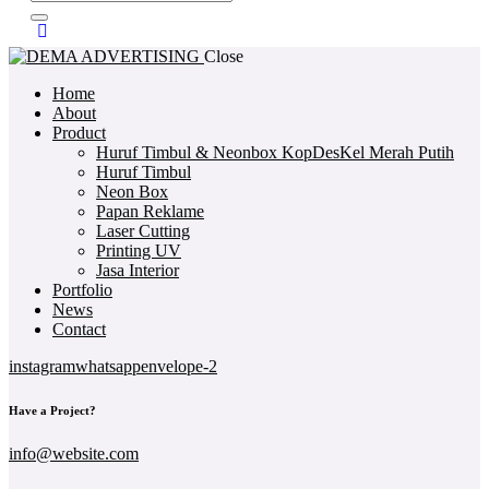
Close
Home
About
Product
Huruf Timbul & Neonbox KopDesKel Merah Putih
Huruf Timbul
Neon Box
Papan Reklame
Laser Cutting
Printing UV
Jasa Interior
Portfolio
News
Contact
instagram
whatsapp
envelope-2
Have a Project?
info@website.com