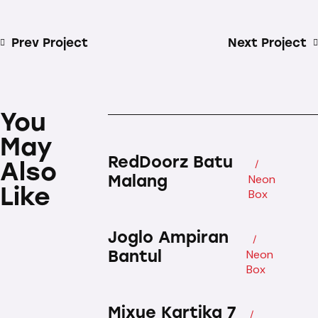
Prev Project
Next Project
You
May
RedDoorz Batu
Also
Malang
Neon
Like
Box
Joglo Ampiran
Bantul
Neon
Box
Mixue Kartika 7